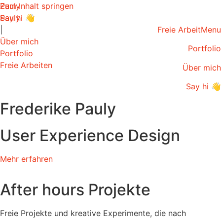
Zum Inhalt springen
Pauly
Pauly
Say hi 👋​
|
Freie Arbeit
Menu
Über mich
Portfolio
Portfolio
Freie Arbeiten
Über mich
Say hi 👋
Frederike Pauly
User Experience Design
Mehr erfahren
After hours Projekte
Freie Projekte und kreative Experimente, die nach